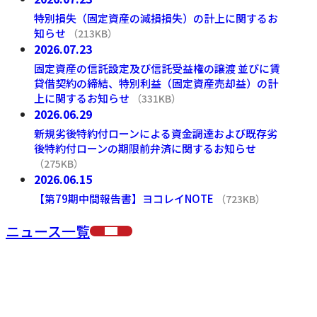
特別損失（固定資産の減損損失）の計上に関するお
知らせ
（213KB）
PDF
2026.07.23
IRニュース
固定資産の信託設定及び信託受益権の譲渡 並びに賃
貸借契約の締結、特別利益（固定資産売却益）の計
上に関するお知らせ
（331KB）
PDF
2026.06.29
IRニュース
新規劣後特約付ローンによる資金調達および既存劣
後特約付ローンの期限前弁済に関するお知らせ
（275KB）
PDF
2026.06.15
ヨコレイノート・事業レポート
【第79期中間報告書】ヨコレイNOTE
（723KB）
PDF
ニュース一覧
株主・投資家情報