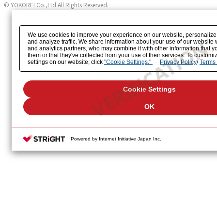
© YOKOREI Co.,Ltd All Rights Reserved.
We use cookies to improve your experience on our website, personalize
and analyze traffic. We share information about your use of our website 
and analytics partners, who may combine it with other information that y
them or that they've collected from your use of their services. To custom
settings on our website, click
"Cookie Settings."
Privacy Policy
/
Terms 
Cookie Settings
OK
Powered by Internet Initiative Japan Inc.