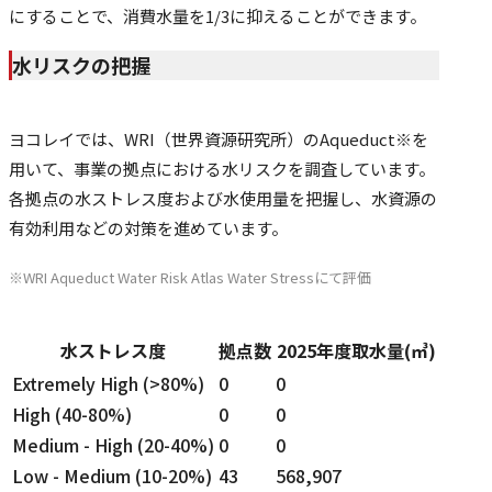
にすることで、消費水量を1/3に抑えることができます。
水リスクの把握
ヨコレイでは、WRI（世界資源研究所）のAqueduct※を
用いて、事業の拠点における水リスクを調査しています。
各拠点の水ストレス度および水使用量を把握し、水資源の
有効利用などの対策を進めています。
WRI Aqueduct Water Risk Atlas Water Stressにて評価
水ストレス度
拠点数
2025年度取水量(㎥)
水リスクの把握
Extremely High (>80%)
0
0
High (40-80%)
0
0
Medium - High (20-40%)
0
0
Low - Medium (10-20%)
43
568,907